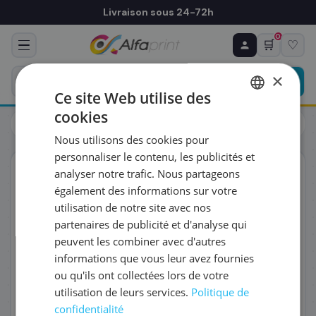
Livraison sous 24-72h
0
🛒
♡
♻ COMMANDE RÉCURRENTE
Prévoyez & économisez
×
Programmez votre prochain achat — notre équipe
Ce site Web utilise des
vous prépare un devis personnalisé
cookies
Toners
Brother
FRENCH
Brother BTD180BK - Cartouche d'encre noire
Nous utilisons des cookies pour
ENGLISH
RÉFÉRENCE DU PRODUIT
*
personnaliser le contenu, les publicités et
ORIGINAL
analyser notre trafic. Nous partageons
également des informations sur votre
FRÉQUENCE
*
utilisation de notre site avec nos
partenaires de publicité et d'analyse qui
peuvent les combiner avec d'autres
QUANTITÉ PAR LIVRAISON
*
informations que vous leur avez fournies
ou qu'ils ont collectées lors de votre
utilisation de leurs services.
Politique de
DATE DE PREMIÈRE LIVRAISON SOUHAITÉE
confidentialité