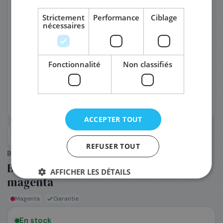
Strictement
Performance
Ciblage
nécessaires
PRÉNOM
*
Fonctionnalité
Non classifiés
NOM
*
EMAIL PROFESSIONNEL
*
ACCEPTER TOUT
TÉLÉPHONE
*
REFUSER TOUT
BROTHER
(Réf. :
P551234
)
Brother LC521M - Cartouche d'encre
AFFICHER LES DÉTAILS
SOCIÉTÉ
magenta
Magenta
Garantie
PRÉCISEZ VOS BESOINS (OPTIONNEL)
En stock