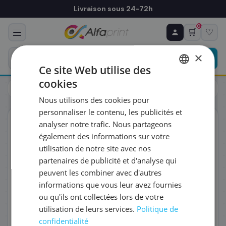
Livraison sous 24-72h
0
🛒
♡
♻ COMMANDE RÉCURRENTE
Prévoyez & économisez
×
Programmez votre prochain achat — notre équipe
Ce site Web utilise des
vous prépare un devis personnalisé
cookies
Toners
Brother
FRENCH
Brother LC521M - Cartouche d'encre magenta
Nous utilisons des cookies pour
ENGLISH
RÉFÉRENCE DU PRODUIT
*
personnaliser le contenu, les publicités et
ORIGINAL
analyser notre trafic. Nous partageons
également des informations sur votre
FRÉQUENCE
*
utilisation de notre site avec nos
partenaires de publicité et d'analyse qui
peuvent les combiner avec d'autres
QUANTITÉ PAR LIVRAISON
*
informations que vous leur avez fournies
ou qu'ils ont collectées lors de votre
utilisation de leurs services.
Politique de
DATE DE PREMIÈRE LIVRAISON SOUHAITÉE
confidentialité