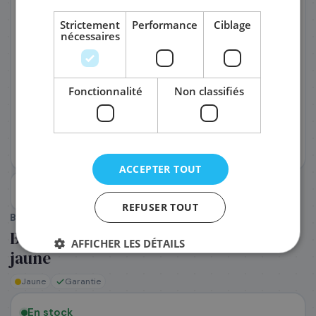
Strictement
Performance
Ciblage
nécessaires
PRÉNOM
*
Fonctionnalité
Non classifiés
NOM
*
EMAIL PROFESSIONNEL
*
ACCEPTER TOUT
TÉLÉPHONE
*
REFUSER TOUT
BROTHER
(Réf. :
P551235
)
Brother LC521Y - Cartouche d'encre
AFFICHER LES DÉTAILS
SOCIÉTÉ
jaune
Jaune
Garantie
PRÉCISEZ VOS BESOINS (OPTIONNEL)
En stock