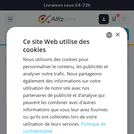
Livraison sous 24-72h
0
🛒
♡
♻ COMMANDE RÉCURRENTE
Prévoyez & économisez
×
Programmez votre prochain achat — notre équipe
Ce site Web utilise des
vous prépare un devis personnalisé
cookies
Toners
Brother
FRENCH
Brother LC521Y - Cartouche d'encre jaune
Nous utilisons des cookies pour
ENGLISH
RÉFÉRENCE DU PRODUIT
*
personnaliser le contenu, les publicités et
ORIGINAL
analyser notre trafic. Nous partageons
également des informations sur votre
FRÉQUENCE
*
utilisation de notre site avec nos
partenaires de publicité et d'analyse qui
peuvent les combiner avec d'autres
QUANTITÉ PAR LIVRAISON
*
informations que vous leur avez fournies
ou qu'ils ont collectées lors de votre
utilisation de leurs services.
Politique de
DATE DE PREMIÈRE LIVRAISON SOUHAITÉE
confidentialité