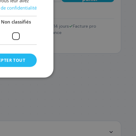
vous leur avez
 de confidentialité
Non classifiés
Retour 14 jours
Facture pro
001/PF-10
SAV France
16
,68 €
EPTER TOUT