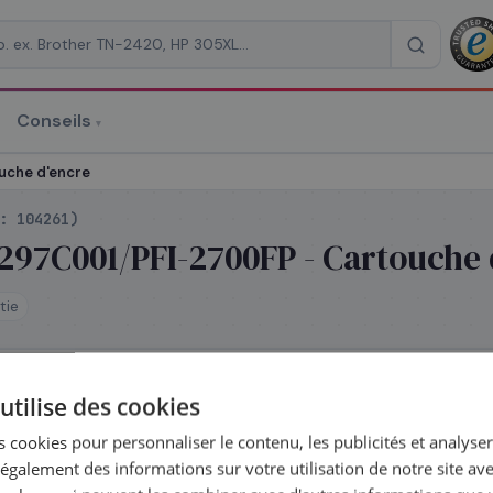
Conseils
▾
re un devis
uche d'encre
 :
104261
)
297C001/PFI-2700FP - Cartouche 
tie
RAISON
*
utilise des cookies
 jour même — commandez avant 14h
 cookies pour personnaliser le contenu, les publicités et analyser 
galement des informations sur votre utilisation de notre site av
la série
PFI-2700