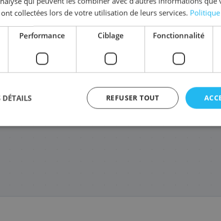
'analyse qui peuvent les combiner avec d'autres informations que 
 ont collectées lors de votre utilisation de leurs services.
Politique
Performance
Ciblage
Fonctionnalité
/PFI-2700M
5289C001/PFI-2700C
5287C001/PFI-2700MBK
0861C
4
262
268
6
,28 €
,68 €
,68 €
 DÉTAILS
REFUSER TOUT
ACC
agement