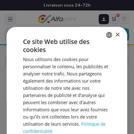
Livraison sous 24-72h
0
🛒
♡
♻ COMMANDE RÉCURRENTE
Prévoyez & économisez
×
Programmez votre prochain achat — notre équipe
Ce site Web utilise des
vous prépare un devis personnalisé
cookies
Toners
Canon
FRENCH
Canon 6411B001/PGI-72CO - Cartouche d'encre
Nous utilisons des cookies pour
ENGLISH
RÉFÉRENCE DU PRODUIT
*
personnaliser le contenu, les publicités et
ORIGINAL
analyser notre trafic. Nous partageons
également des informations sur votre
FRÉQUENCE
*
utilisation de notre site avec nos
partenaires de publicité et d'analyse qui
peuvent les combiner avec d'autres
QUANTITÉ PAR LIVRAISON
*
informations que vous leur avez fournies
ou qu'ils ont collectées lors de votre
utilisation de leurs services.
Politique de
DATE DE PREMIÈRE LIVRAISON SOUHAITÉE
confidentialité