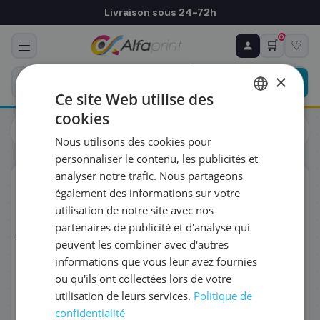
Livraison sous 24-72h
0
🛒
♡
♻ COMMANDE RÉCURRENTE
Prévoyez & économisez
×
Programmez votre prochain achat — notre équipe
Ce site Web utilise des
vous prépare un devis personnalisé
cookies
Toners
Canon
FRENCH
Canon 1252C002/046H - Toner magenta haute capacité, 5
Nous utilisons des cookies pour
000 pages
ENGLISH
RÉFÉRENCE DU PRODUIT
*
personnaliser le contenu, les publicités et
analyser notre trafic. Nous partageons
ORIGINAL
également des informations sur votre
FRÉQUENCE
*
utilisation de notre site avec nos
partenaires de publicité et d'analyse qui
peuvent les combiner avec d'autres
QUANTITÉ PAR LIVRAISON
*
informations que vous leur avez fournies
ou qu'ils ont collectées lors de votre
utilisation de leurs services.
Politique de
DATE DE PREMIÈRE LIVRAISON SOUHAITÉE
confidentialité