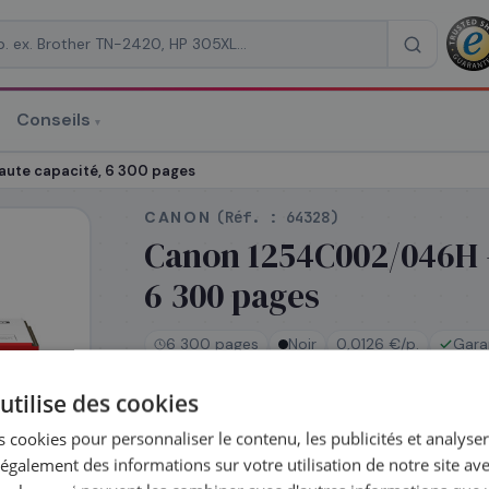
Conseils
▾
re un devis
aute capacité, 6 300 pages
CANON
(Réf. :
64328
)
Canon 1254C002/046H -
6 300 pages
RAISON
*
6 300 pages
Noir
0,0126 €/p.
Gara
utilise des cookies
En stock
 cookies pour personnaliser le contenu, les publicités et analyser 
Expédié le jour même — commandez avan
galement des informations sur votre utilisation de notre site av
Coût par impression :
0,0126
€