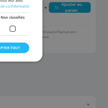
vous leur avez
Ajouter au
 de confidentialité
−
+
panier
Non classifiés
Retour 14 jours
Facture pro
C002/046H
SAV France
03
,08 €
EPTER TOUT