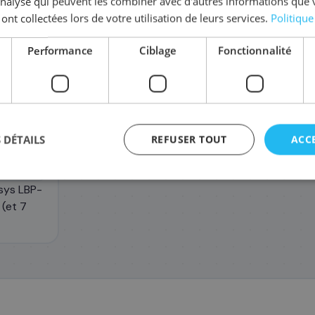
'analyse qui peuvent les combiner avec d'autres informations que 
 ont collectées lors de votre utilisation de leurs services.
Politique
Complétez la série
046H
Performance
Ciblage
Fonctionnalité
1252C002/046H
1251C002/046H
1253
127
69
1
,08 €
,48 €
 DÉTAILS
REFUSER TOUT
ACC
sys LBP-
(et 7
agement