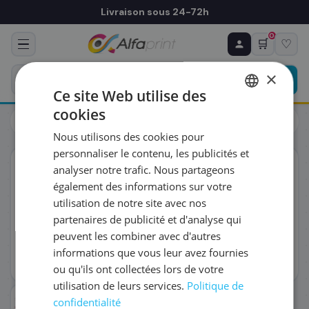
Livraison sous 24-72h
0
🛒
♡
♻ COMMANDE RÉCURRENTE
Prévoyez & économisez
×
Programmez votre prochain achat — notre équipe
Ce site Web utilise des
vous prépare un devis personnalisé
cookies
Toners
Canon
FRENCH
Canon 3014C002/055 - Toner magenta, 2 100 pages
Nous utilisons des cookies pour
ENGLISH
RÉFÉRENCE DU PRODUIT
*
personnaliser le contenu, les publicités et
ORIGINAL
analyser notre trafic. Nous partageons
également des informations sur votre
FRÉQUENCE
*
utilisation de notre site avec nos
partenaires de publicité et d'analyse qui
peuvent les combiner avec d'autres
QUANTITÉ PAR LIVRAISON
*
informations que vous leur avez fournies
ou qu'ils ont collectées lors de votre
utilisation de leurs services.
Politique de
DATE DE PREMIÈRE LIVRAISON SOUHAITÉE
confidentialité