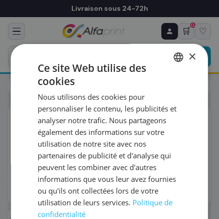
Livraison sous 24-72h
0
🛒
♡
♻ COMMANDE RÉCURRENTE
Prévoyez & économisez
×
Programmez votre prochain achat — notre équipe
Ce site Web utilise des
vous prépare un devis personnalisé
cookies
Toners
Canon
FRENCH
Canon 3017C002/055H - Toner jaune, 5 900 pages
Nous utilisons des cookies pour
ENGLISH
RÉFÉRENCE DU PRODUIT
*
personnaliser le contenu, les publicités et
ORIGINAL
analyser notre trafic. Nous partageons
également des informations sur votre
FRÉQUENCE
*
utilisation de notre site avec nos
partenaires de publicité et d'analyse qui
peuvent les combiner avec d'autres
QUANTITÉ PAR LIVRAISON
*
informations que vous leur avez fournies
ou qu'ils ont collectées lors de votre
utilisation de leurs services.
Politique de
DATE DE PREMIÈRE LIVRAISON SOUHAITÉE
confidentialité