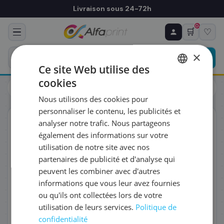
Livraison sous 24-72h
0
🛒
♡
♻ COMMANDE RÉCURRENTE
Prévoyez & économisez
×
Programmez votre prochain achat — notre équipe
Ce site Web utilise des
vous prépare un devis personnalisé
cookies
Toners
Canon
FRENCH
Canon 3020C006/T09BK - Toner noir, 7 600 pages
Nous utilisons des cookies pour
ENGLISH
RÉFÉRENCE DU PRODUIT
*
personnaliser le contenu, les publicités et
ORIGINAL
analyser notre trafic. Nous partageons
également des informations sur votre
FRÉQUENCE
*
utilisation de notre site avec nos
partenaires de publicité et d'analyse qui
peuvent les combiner avec d'autres
QUANTITÉ PAR LIVRAISON
*
informations que vous leur avez fournies
ou qu'ils ont collectées lors de votre
utilisation de leurs services.
Politique de
DATE DE PREMIÈRE LIVRAISON SOUHAITÉE
confidentialité