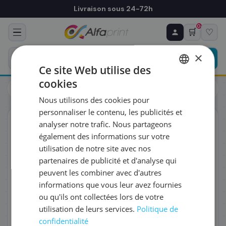
Livraison sous 24-72h
0
🛒
♡
♻ COMMANDE RÉCURRENTE
Prévoyez & économisez
×
Programmez votre prochain achat — notre équipe
Ce site Web utilise des
vous prépare un devis personnalisé
cookies
Toners
Canon
FRENCH
Canon 3017C006/T09Y - Toner jaune, 5 900 pages
Nous utilisons des cookies pour
ENGLISH
RÉFÉRENCE DU PRODUIT
*
personnaliser le contenu, les publicités et
ORIGINAL
analyser notre trafic. Nous partageons
également des informations sur votre
FRÉQUENCE
*
utilisation de notre site avec nos
partenaires de publicité et d'analyse qui
peuvent les combiner avec d'autres
QUANTITÉ PAR LIVRAISON
*
informations que vous leur avez fournies
ou qu'ils ont collectées lors de votre
utilisation de leurs services.
Politique de
DATE DE PREMIÈRE LIVRAISON SOUHAITÉE
confidentialité