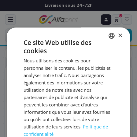
Livraison sous 24-72h
0
🛒
♡
♻ COMMANDE RÉCURRENTE
Prévoyez & économisez
×
Programmez votre prochain achat — notre équipe
Ce site Web utilise des
vous prépare un devis personnalisé
cookies
Toners
Canon
FRENCH
Canon 6259C001/MC-G06 - Bac récupérateur
Nous utilisons des cookies pour
ENGLISH
RÉFÉRENCE DU PRODUIT
*
personnaliser le contenu, les publicités et
ORIGINAL
analyser notre trafic. Nous partageons
également des informations sur votre
FRÉQUENCE
*
utilisation de notre site avec nos
partenaires de publicité et d'analyse qui
peuvent les combiner avec d'autres
QUANTITÉ PAR LIVRAISON
*
informations que vous leur avez fournies
ou qu'ils ont collectées lors de votre
utilisation de leurs services.
Politique de
DATE DE PREMIÈRE LIVRAISON SOUHAITÉE
confidentialité