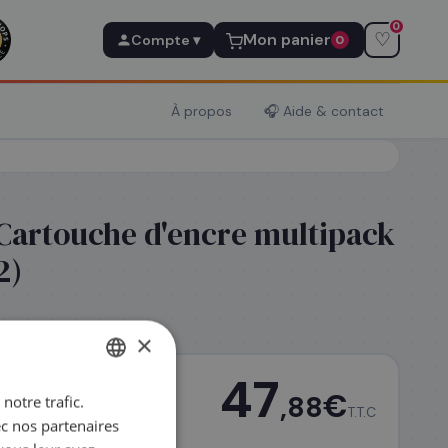
0
♡
Mon panier
Compte ▾
0
À propos
🎧 Aide & contact
Cartouche d'encre multipack
2)
×
47
€
,88
notre trafic.
FRENCH
T.T.C
ec nos partenaires
ENGLISH