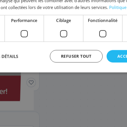
'analyse qui peuvent les combiner avec d'autres informations que 
 ont collectées lors de votre utilisation de leurs services.
Politique
Complétez la série
6205
Performance
Ciblage
Fonctionnalité
6204C005
Pack
65
,88 €
 DÉTAILS
REFUSER TOUT
ACC
agement