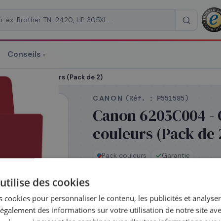
Conseils
▾
re un devis
multipack couleurs (Pack de 2)
CANON
(Réf. :
P551585
)
Canon 6205C004 - 
couleurs (Pack de 
RAISON
*
Pack couleurs
Garantie
utilise des cookies
En stock
 cookies pour personnaliser le contenu, les publicités et analyser 
Expédié le jour même —
galement des informations sur votre utilisation de notre site av
commandez avant 14h