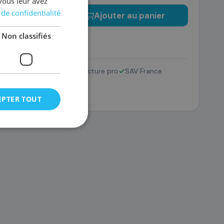
vous leur avez
 de confidentialité
−
+
Ajouter au panier
Non classifiés
Retour 14 jours
Facture pro
SAV France
EPTER TOUT