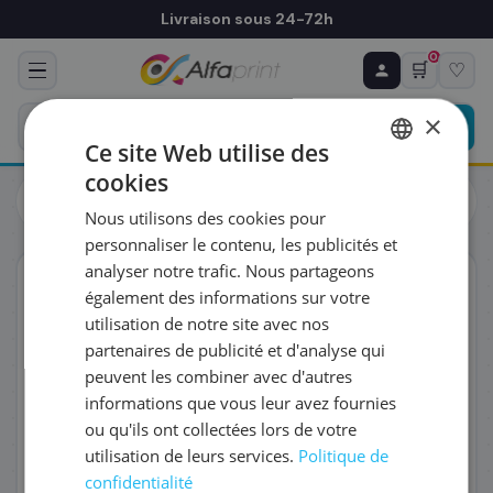
Livraison sous 24-72h
0
🛒
♡
♻ COMMANDE RÉCURRENTE
Prévoyez & économisez
×
Programmez votre prochain achat — notre équipe
Ce site Web utilise des
vous prépare un devis personnalisé
cookies
Toners
Canon
FRENCH
Canon 5104C002/067H - Toner magenta haute capacité, 2
Nous utilisons des cookies pour
350 pages
ENGLISH
RÉFÉRENCE DU PRODUIT
*
personnaliser le contenu, les publicités et
analyser notre trafic. Nous partageons
ORIGINAL
également des informations sur votre
FRÉQUENCE
*
utilisation de notre site avec nos
partenaires de publicité et d'analyse qui
peuvent les combiner avec d'autres
QUANTITÉ PAR LIVRAISON
*
informations que vous leur avez fournies
ou qu'ils ont collectées lors de votre
utilisation de leurs services.
Politique de
DATE DE PREMIÈRE LIVRAISON SOUHAITÉE
confidentialité