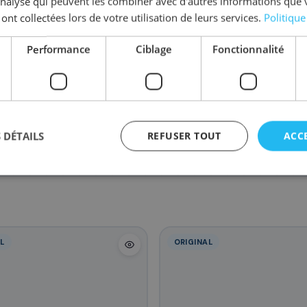
'analyse qui peuvent les combiner avec d'autres informations que 
 ont collectées lors de votre utilisation de leurs services.
Politique
Performance
Ciblage
Fonctionnalité
CF403A/201A
CF401A/201A
CF400A/201A
CF40
98
98
77
,28 €
,28 €
,88 €
 DÉTAILS
REFUSER TOUT
ACC
L
ORIGINAL
agement