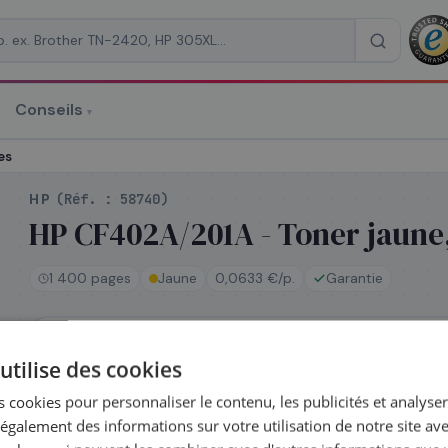
Conseils
▾
re un devis
es
HP
(Réf. :
58740
)
HP CF402A/201A - Toner jaune,
1 400 pages
Jaune
0,0633 €/p.
Garantie
RAISON
*
En stock
utilise des cookies
Expédié le jour même — commandez avant 14h
Coût par impression :
0,0633
€
 cookies pour personnaliser le contenu, les publicités et analyser 
galement des informations sur votre utilisation de notre site av
Complétez la série
201A