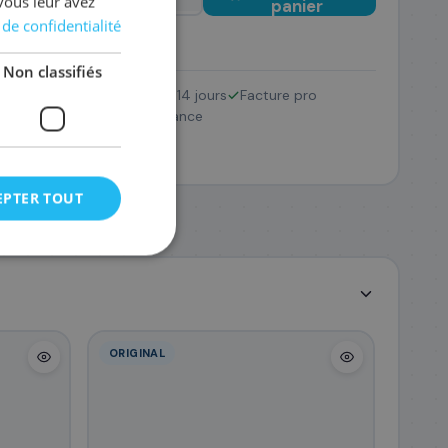
vous leur avez
panier
 de confidentialité
Non classifiés
Retour 14 jours
Facture pro
0XD/201X
Pack
SAV France
219
,48 €
EPTER TOUT
ORIGINAL