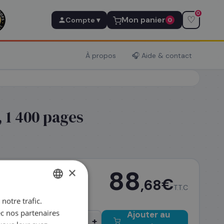
0
♡
Mon panier
Compte ▾
0
À propos
🎧 Aide & contact
 1 400 pages
×
88
€
,68
T.T.C
notre trafic.
FRENCH
ec nos partenaires
Ajouter au
ENGLISH
−
+