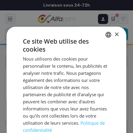
Livraison sous 24-72h
0
🛒
♡
♻ COMMANDE RÉCURRENTE
Prévoyez & économisez
×
Programmez votre prochain achat — notre équipe
Ce site Web utilise des
vous prépare un devis personnalisé
cookies
Toners
HP
FRENCH
HP CF253XM/201X - Toner pack couleurs, 3 x 2 300 pages
Nous utilisons des cookies pour
ENGLISH
RÉFÉRENCE DU PRODUIT
*
personnaliser le contenu, les publicités et
ORIGINAL
analyser notre trafic. Nous partageons
également des informations sur votre
FRÉQUENCE
*
utilisation de notre site avec nos
partenaires de publicité et d'analyse qui
peuvent les combiner avec d'autres
QUANTITÉ PAR LIVRAISON
*
informations que vous leur avez fournies
ou qu'ils ont collectées lors de votre
utilisation de leurs services.
Politique de
DATE DE PREMIÈRE LIVRAISON SOUHAITÉE
confidentialité