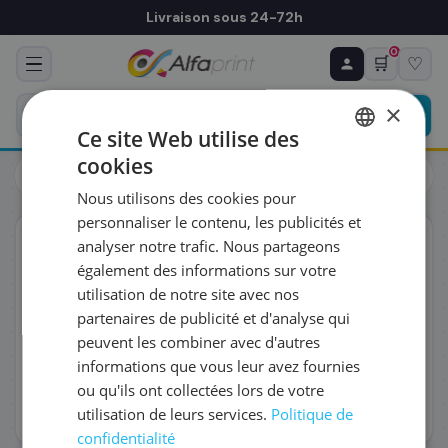
Livraison sous 24-72h
0
🛒
♡
♻ COMMANDE RÉCURRENTE
Prévoyez & économisez
×
Programmez votre prochain achat — notre équipe
Ce site Web utilise des
vous prépare un devis personnalisé
cookies
Toners
HP
FRENCH
HP CF440AM/312A - Toner pack couleurs, 3 x 2 700 pages
Nous utilisons des cookies pour
ENGLISH
RÉFÉRENCE DU PRODUIT
*
personnaliser le contenu, les publicités et
ORIGINAL
analyser notre trafic. Nous partageons
également des informations sur votre
FRÉQUENCE
*
utilisation de notre site avec nos
partenaires de publicité et d'analyse qui
peuvent les combiner avec d'autres
QUANTITÉ PAR LIVRAISON
*
informations que vous leur avez fournies
ou qu'ils ont collectées lors de votre
utilisation de leurs services.
Politique de
DATE DE PREMIÈRE LIVRAISON SOUHAITÉE
confidentialité