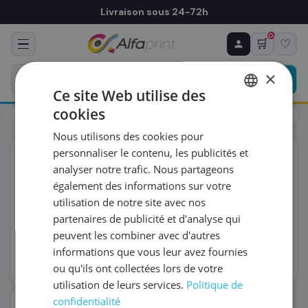
Livraison sous 24-72h
0
🛒
♡
♻ COMMANDE RÉCURRENTE
Prévoyez & économisez
×
Programmez votre prochain achat — notre équipe
Ce site Web utilise des
vous prépare un devis personnalisé
cookies
Toners
HP
HP CF381A/312A - Toner cyan, 2 700 pages
FRENCH
Nous utilisons des cookies pour
ENGLISH
RÉFÉRENCE DU PRODUIT
*
personnaliser le contenu, les publicités et
ORIGINAL
analyser notre trafic. Nous partageons
également des informations sur votre
FRÉQUENCE
*
utilisation de notre site avec nos
partenaires de publicité et d'analyse qui
peuvent les combiner avec d'autres
QUANTITÉ PAR LIVRAISON
*
informations que vous leur avez fournies
ou qu'ils ont collectées lors de votre
utilisation de leurs services.
Politique de
DATE DE PREMIÈRE LIVRAISON SOUHAITÉE
confidentialité