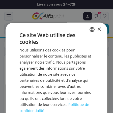
Livraison sous 24-72h
0
🛒
♡
♻ COMMANDE RÉCURRENTE
Prévoyez & économisez
×
Programmez votre prochain achat — notre équipe
Ce site Web utilise des
vous prépare un devis personnalisé
cookies
Toners
HP
FRENCH
HP CF289X/89X - Toner noir haute capacité, 10 000 pages
Nous utilisons des cookies pour
ENGLISH
RÉFÉRENCE DU PRODUIT
*
personnaliser le contenu, les publicités et
ORIGINAL
analyser notre trafic. Nous partageons
également des informations sur votre
FRÉQUENCE
*
utilisation de notre site avec nos
partenaires de publicité et d'analyse qui
peuvent les combiner avec d'autres
QUANTITÉ PAR LIVRAISON
*
informations que vous leur avez fournies
ou qu'ils ont collectées lors de votre
utilisation de leurs services.
Politique de
DATE DE PREMIÈRE LIVRAISON SOUHAITÉE
confidentialité