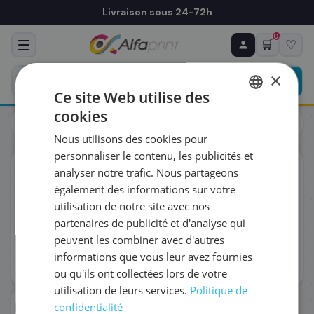
Livraison sous 24-72h
0
🛒
♡
♻ COMMANDE RÉCURRENTE
Prévoyez & économisez
×
Programmez votre prochain achat — notre équipe
Ce site Web utilise des
vous prépare un devis personnalisé
cookies
Toners
HP
FRENCH
HP W2001X/658X - Toner cyan haute capacité, 28 000 pages
Nous utilisons des cookies pour
ENGLISH
RÉFÉRENCE DU PRODUIT
*
personnaliser le contenu, les publicités et
ORIGINAL
analyser notre trafic. Nous partageons
également des informations sur votre
FRÉQUENCE
*
utilisation de notre site avec nos
partenaires de publicité et d'analyse qui
peuvent les combiner avec d'autres
QUANTITÉ PAR LIVRAISON
*
informations que vous leur avez fournies
ou qu'ils ont collectées lors de votre
utilisation de leurs services.
Politique de
DATE DE PREMIÈRE LIVRAISON SOUHAITÉE
confidentialité