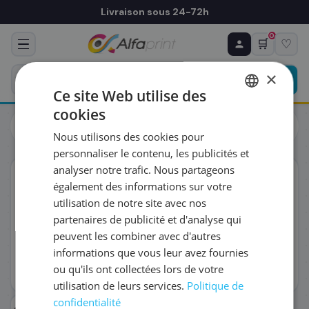
Livraison sous 24-72h
0
🛒
♡
♻ COMMANDE RÉCURRENTE
Prévoyez & économisez
×
Programmez votre prochain achat — notre équipe
Ce site Web utilise des
vous prépare un devis personnalisé
cookies
Toners
HP
FRENCH
HP W2003X/658X - Toner magenta haute capacité, 28 000
Nous utilisons des cookies pour
pages
ENGLISH
RÉFÉRENCE DU PRODUIT
*
personnaliser le contenu, les publicités et
analyser notre trafic. Nous partageons
ORIGINAL
également des informations sur votre
FRÉQUENCE
*
utilisation de notre site avec nos
partenaires de publicité et d'analyse qui
peuvent les combiner avec d'autres
QUANTITÉ PAR LIVRAISON
*
informations que vous leur avez fournies
ou qu'ils ont collectées lors de votre
utilisation de leurs services.
Politique de
DATE DE PREMIÈRE LIVRAISON SOUHAITÉE
confidentialité