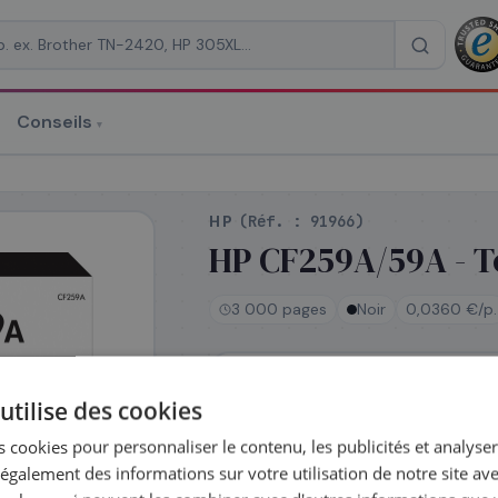
Conseils
▾
re un devis
HP
(Réf. :
91966
)
HP CF259A/59A - To
3 000 pages
Noir
0,0360 €/p.
RAISON
*
En stock
utilise des cookies
Expédié le jour même —
commandez avant 14h
 cookies pour personnaliser le contenu, les publicités et analyser 
Coût par impression :
0,0360
€
galement des informations sur votre utilisation de notre site av