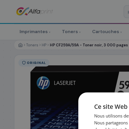
♻ COMMANDE RÉCURRENTE
Prévoyez & économisez
Imprimantes
Toners
Cartouches
▾
▾
▾
Programmez votre prochain achat — notre équipe vous prépa
personnalisé
Toners
HP
HP CF259A/59A - Toner noir, 3 000 pages
RÉFÉRENCE DU PRODUIT
*
ORIGINAL
FRÉQUENCE
*
QUANTITÉ PAR LIV
DATE DE PREMIÈRE LIVRAISON SOUHAITÉE
Ce site Web 
Nous utilisons des
Nous partageons é
PRÉNOM
*
NOM
*