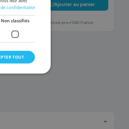
vous leur avez
−
+
Ajouter au panier
 de confidentialité
Non classifiés
Retour 14 jours
Facture pro
SAV France
EPTER TOUT