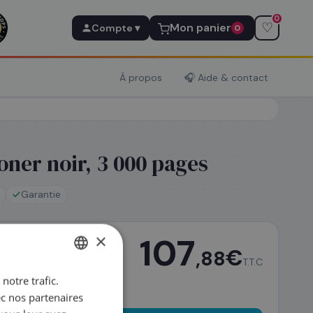
0
♡
Mon panier
Compte ▾
0
À propos
🎧 Aide & contact
ner noir, 3 000 pages
Garantie
×
107
€
,88
T.T.C
notre trafic.
FRENCH
ec nos partenaires
ENGLISH