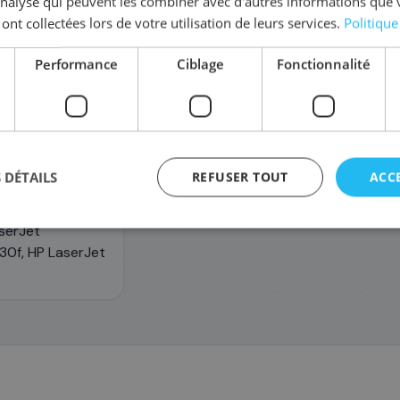
'analyse qui peuvent les combiner avec d'autres informations que 
 ont collectées lors de votre utilisation de leurs services.
Politique
Performance
Ciblage
Fonctionnalité
 DÉTAILS
REFUSER TOUT
ACC
serJet
30f, HP LaserJet
agement