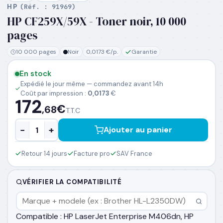
HP
(Réf. :
91969
)
HP CF259X/59X - Toner noir, 10 000
pages
PRÉNOM
*
10 000 pages
Noir
0,0173 €/p.
Garantie
NOM
*
En stock
Expédié le jour même — commandez avant 14h
Coût par impression :
0,0173
€
172
EMAIL PROFESSIONNEL
*
€
,68
T.T.C
−
+
Ajouter au panier
TÉLÉPHONE
*
Retour 14 jours
Facture pro
SAV France
SOCIÉTÉ
VÉRIFIER LA COMPATIBILITÉ
PRÉCISEZ VOS BESOINS (OPTIONNEL)
Compatible : HP LaserJet Enterprise M406dn, HP