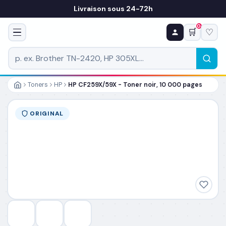
Livraison sous 24-72h
0
🛒
♡
♻ COMMANDE RÉCURRENTE
Prévoyez & économisez
Programmez votre prochain achat — notre équipe
vous prépare un devis personnalisé
Toners
HP
HP CF259X/59X - Toner noir, 10 000 pages
RÉFÉRENCE DU PRODUIT
*
ORIGINAL
FRÉQUENCE
*
QUANTITÉ PAR LIVRAISON
*
DATE DE PREMIÈRE LIVRAISON SOUHAITÉE