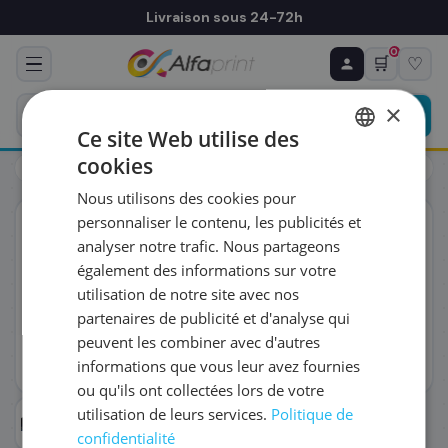
Livraison sous 24-72h
0
🛒
♡
♻ COMMANDE RÉCURRENTE
Prévoyez & économisez
×
Programmez votre prochain achat — notre équipe
Ce site Web utilise des
vous prépare un devis personnalisé
cookies
Toners
HP
HP W2211A/207A - Toner cyan, 1 250 pages
FRENCH
Nous utilisons des cookies pour
ENGLISH
RÉFÉRENCE DU PRODUIT
*
personnaliser le contenu, les publicités et
ORIGINAL
analyser notre trafic. Nous partageons
également des informations sur votre
FRÉQUENCE
*
utilisation de notre site avec nos
partenaires de publicité et d'analyse qui
peuvent les combiner avec d'autres
QUANTITÉ PAR LIVRAISON
*
informations que vous leur avez fournies
ou qu'ils ont collectées lors de votre
utilisation de leurs services.
Politique de
DATE DE PREMIÈRE LIVRAISON SOUHAITÉE
confidentialité