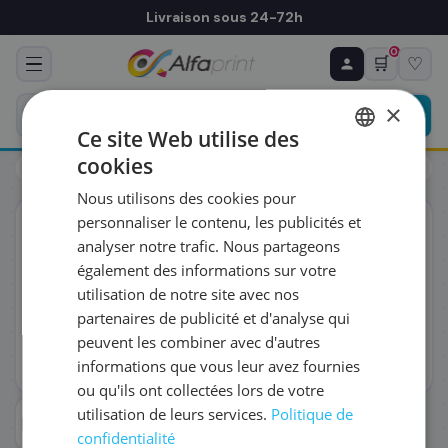
Livraison sous 24-72h
0
🛒
♡
♻ COMMANDE RÉCURRENTE
Prévoyez & économisez
×
Programmez votre prochain achat — notre équipe
Ce site Web utilise des
vous prépare un devis personnalisé
cookies
Toners
HP
HP W2212A/207A - Toner jaune, 1 250 pages
FRENCH
Nous utilisons des cookies pour
ENGLISH
RÉFÉRENCE DU PRODUIT
*
personnaliser le contenu, les publicités et
ORIGINAL
analyser notre trafic. Nous partageons
également des informations sur votre
FRÉQUENCE
*
utilisation de notre site avec nos
partenaires de publicité et d'analyse qui
peuvent les combiner avec d'autres
QUANTITÉ PAR LIVRAISON
*
informations que vous leur avez fournies
ou qu'ils ont collectées lors de votre
utilisation de leurs services.
Politique de
DATE DE PREMIÈRE LIVRAISON SOUHAITÉE
confidentialité