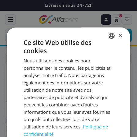
Livraison sous 24-72h
0
🛒
♡
♻ COMMANDE RÉCURRENTE
Prévoyez & économisez
×
Programmez votre prochain achat — notre équipe
Ce site Web utilise des
vous prépare un devis personnalisé
cookies
Toners
HP
HP W2411A/216A - Toner cyan, 850 pages
FRENCH
Nous utilisons des cookies pour
ENGLISH
RÉFÉRENCE DU PRODUIT
*
personnaliser le contenu, les publicités et
ORIGINAL
analyser notre trafic. Nous partageons
également des informations sur votre
FRÉQUENCE
*
utilisation de notre site avec nos
partenaires de publicité et d'analyse qui
peuvent les combiner avec d'autres
QUANTITÉ PAR LIVRAISON
*
informations que vous leur avez fournies
ou qu'ils ont collectées lors de votre
utilisation de leurs services.
Politique de
DATE DE PREMIÈRE LIVRAISON SOUHAITÉE
confidentialité