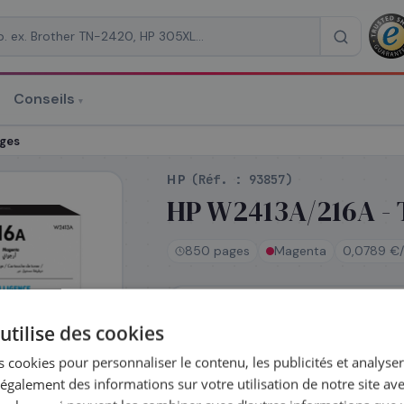
Conseils
▾
re un devis
ages
HP
(Réf. :
93857
)
HP W2413A/216A - 
850 pages
Magenta
0,0789 €/
RAISON
*
En stock
utilise des cookies
Expédié le jour même — commande
Coût par impression :
0,0789
€
 cookies pour personnaliser le contenu, les publicités et analyser 
galement des informations sur votre utilisation de notre site av
Complétez la série
216A