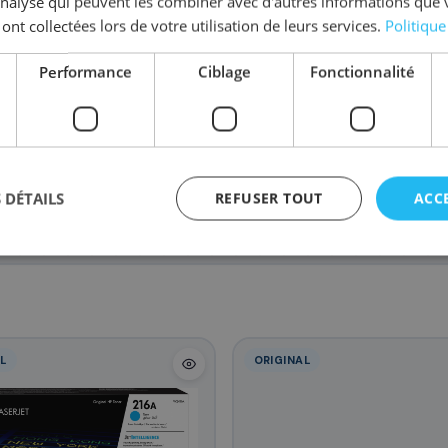
'analyse qui peuvent les combiner avec d'autres informations que 
 ont collectées lors de votre utilisation de leurs services.
Politique
Performance
Ciblage
Fonctionnalité
W2412A/216A
W2411A/216A
67
67
,08 €
,08 €
r LaserJet Pro
Jet Pro M182nw
 DÉTAILS
REFUSER TOUT
ACC
L
ORIGINAL
agement