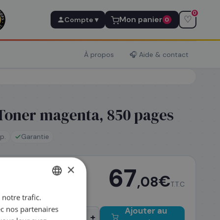
0
♡
Mon panier
Compte ▾
0
À propos
🎧 Aide & contact
Toner magenta, 850 pages
p.
Garantie
×
67
€
,08
z avant 14h
T.T.C
notre trafic.
FRENCH
ec nos partenaires
Ajouter au
ENGLISH
−
+