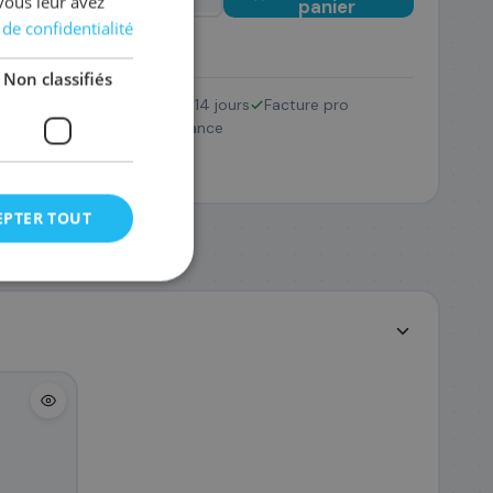
vous leur avez
panier
 de confidentialité
Non classifiés
Retour 14 jours
Facture pro
W2410A/216A
SAV France
63
,48 €
EPTER TOUT