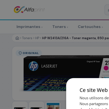
♻ COMMANDE RÉCURRENTE
Prévoyez & économisez
Imprimantes
Toners
Cartouches
▾
▾
▾
Programmez votre prochain achat — notre équipe vous prépa
personnalisé
Toners
HP
HP W2413A/216A - Toner magenta, 850 p
RÉFÉRENCE DU PRODUIT
*
ORIGINAL
FRÉQUENCE
*
QUANTITÉ PAR LIV
DATE DE PREMIÈRE LIVRAISON SOUHAITÉE
Ce site Web 
Nous utilisons des
Nous partageons é
PRÉNOM
*
NOM
*