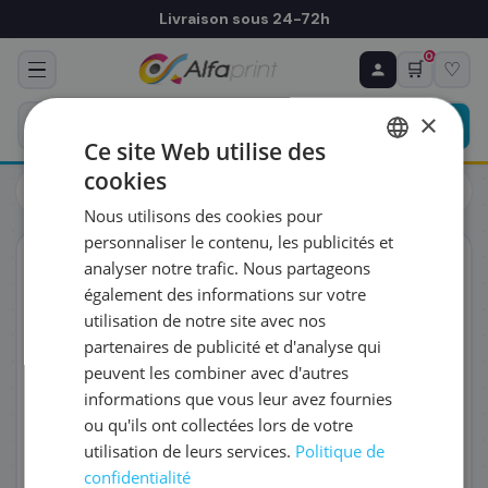
Livraison sous 24-72h
0
🛒
♡
♻ COMMANDE RÉCURRENTE
Prévoyez & économisez
×
Programmez votre prochain achat — notre équipe
Ce site Web utilise des
vous prépare un devis personnalisé
cookies
Toners
Kyocera
FRENCH
Kyocera 1T02M70NLV/TK-1125 - Toner noir, 2 100 pages
Nous utilisons des cookies pour
ENGLISH
RÉFÉRENCE DU PRODUIT
*
personnaliser le contenu, les publicités et
ORIGINAL
analyser notre trafic. Nous partageons
également des informations sur votre
FRÉQUENCE
*
utilisation de notre site avec nos
partenaires de publicité et d'analyse qui
peuvent les combiner avec d'autres
QUANTITÉ PAR LIVRAISON
*
informations que vous leur avez fournies
ou qu'ils ont collectées lors de votre
utilisation de leurs services.
Politique de
DATE DE PREMIÈRE LIVRAISON SOUHAITÉE
confidentialité