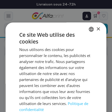
Livraison sous 24-72h
0
🛒
♡
♻ COMMANDE RÉCURRENTE
Prévoyez & économisez
×
Programmez votre prochain achat — notre équipe
Ce site Web utilise des
vous prépare un devis personnalisé
cookies
Toners
Lexmark
FRENCH
Lexmark 24B7500 - Toner magenta, 6 000 pages
Nous utilisons des cookies pour
ENGLISH
RÉFÉRENCE DU PRODUIT
*
personnaliser le contenu, les publicités et
ORIGINAL
analyser notre trafic. Nous partageons
également des informations sur votre
FRÉQUENCE
*
utilisation de notre site avec nos
partenaires de publicité et d'analyse qui
peuvent les combiner avec d'autres
QUANTITÉ PAR LIVRAISON
*
informations que vous leur avez fournies
ou qu'ils ont collectées lors de votre
utilisation de leurs services.
Politique de
DATE DE PREMIÈRE LIVRAISON SOUHAITÉE
confidentialité