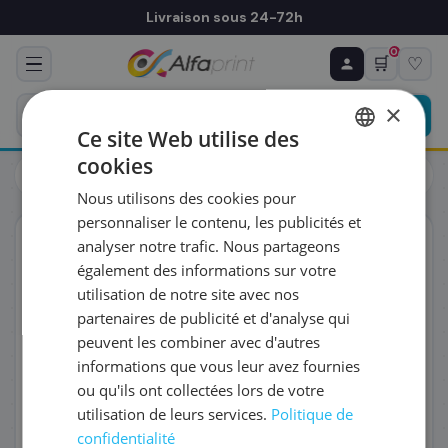
Livraison sous 24-72h
0
🛒
♡
♻ COMMANDE RÉCURRENTE
Prévoyez & économisez
×
Programmez votre prochain achat — notre équipe
Ce site Web utilise des
vous prépare un devis personnalisé
cookies
Toners
Lexmark
FRENCH
Lexmark 24B7501 - Toner jaune, 6 000 pages
Nous utilisons des cookies pour
ENGLISH
RÉFÉRENCE DU PRODUIT
*
personnaliser le contenu, les publicités et
ORIGINAL
analyser notre trafic. Nous partageons
également des informations sur votre
FRÉQUENCE
*
utilisation de notre site avec nos
partenaires de publicité et d'analyse qui
peuvent les combiner avec d'autres
QUANTITÉ PAR LIVRAISON
*
informations que vous leur avez fournies
ou qu'ils ont collectées lors de votre
utilisation de leurs services.
Politique de
DATE DE PREMIÈRE LIVRAISON SOUHAITÉE
confidentialité