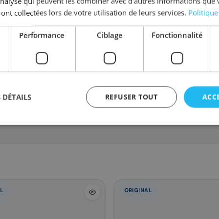
'analyse qui peuvent les combiner avec d'autres informations que 
Coût par impression :
0,0249
€
 ont collectées lors de votre utilisation de leurs services.
Politique
Complétez la série
SU-014 A
Performance
Ciblage
Fonctionnalité
ProXpress
Xpress
SU437A/CLT-W506
33
,48 €
 DÉTAILS
REFUSER TOUT
ACC
L
ORIGINAL
agement