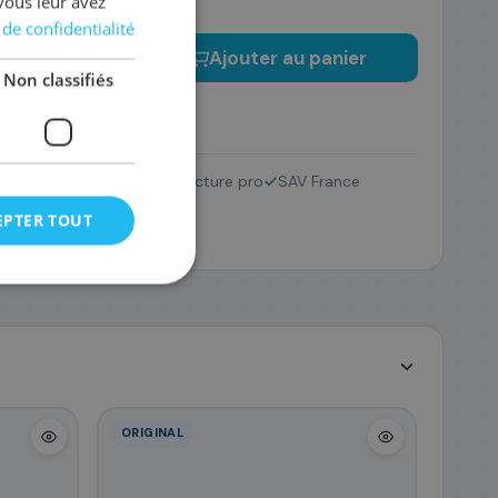
vous leur avez
 de confidentialité
−
+
Ajouter au panier
Non classifiés
Retour 14 jours
Facture pro
SAV France
EPTER TOUT
ORIGINAL