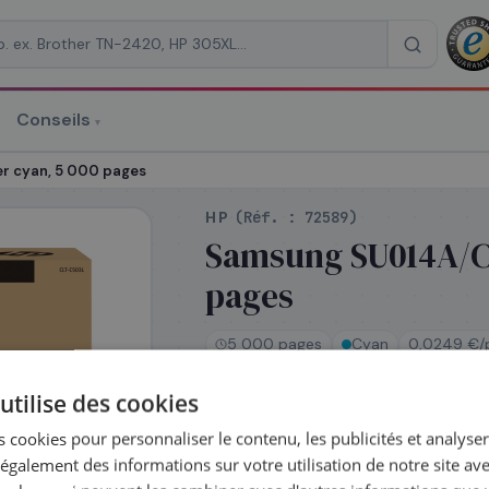
Conseils
▾
re un devis
r cyan, 5 000 pages
HP
(Réf. :
72589
)
Samsung SU014A/CL
pages
RAISON
*
5 000 pages
Cyan
0,0249 €/
utilise des cookies
En stock
 cookies pour personnaliser le contenu, les publicités et analyser 
Expédié le jour même —
galement des informations sur votre utilisation de notre site av
commandez avant 14h