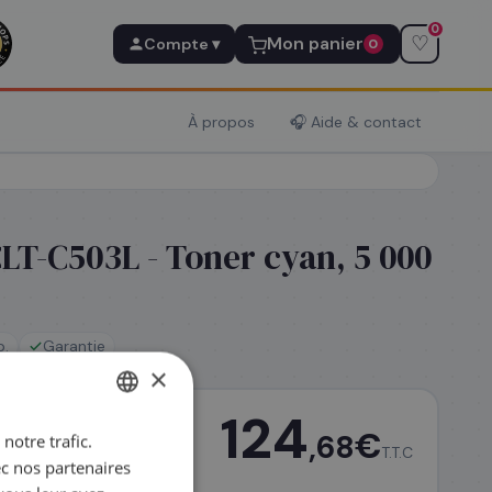
0
♡
Mon panier
Compte ▾
0
À propos
🎧 Aide & contact
T-C503L - Toner cyan, 5 000
p.
Garantie
×
124
€
,68
notre trafic.
FRENCH
T.T.C
ec nos partenaires
ENGLISH