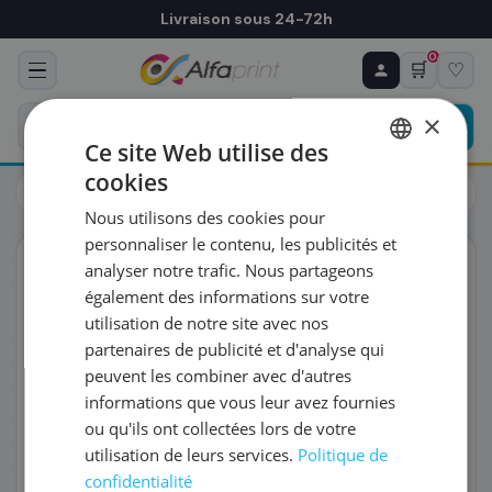
Livraison sous 24-72h
0
🛒
♡
♻ COMMANDE RÉCURRENTE
Prévoyez & économisez
×
Programmez votre prochain achat — notre équipe
Ce site Web utilise des
vous prépare un devis personnalisé
cookies
Toners
Samsung
FRENCH
Samsung SU491A/CLT-Y503L - Toner jaune, 5 000 pages
Nous utilisons des cookies pour
ENGLISH
RÉFÉRENCE DU PRODUIT
*
personnaliser le contenu, les publicités et
ORIGINAL
analyser notre trafic. Nous partageons
également des informations sur votre
FRÉQUENCE
*
utilisation de notre site avec nos
partenaires de publicité et d'analyse qui
peuvent les combiner avec d'autres
QUANTITÉ PAR LIVRAISON
*
informations que vous leur avez fournies
ou qu'ils ont collectées lors de votre
utilisation de leurs services.
Politique de
DATE DE PREMIÈRE LIVRAISON SOUHAITÉE
confidentialité