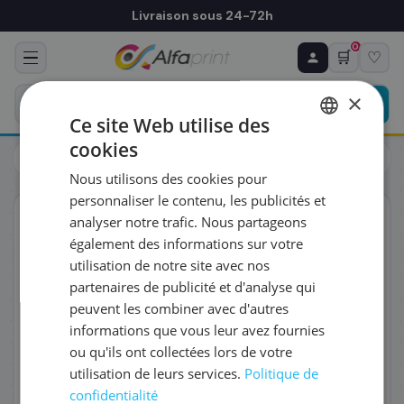
Livraison sous 24-72h
0
🛒
♡
♻ COMMANDE RÉCURRENTE
Prévoyez & économisez
×
Programmez votre prochain achat — notre équipe
Ce site Web utilise des
vous prépare un devis personnalisé
cookies
Toners
Toners
FRENCH
Brother TN-3480 - Toner noir, 8 000 pages
Nous utilisons des cookies pour
ENGLISH
RÉFÉRENCE DU PRODUIT
*
personnaliser le contenu, les publicités et
ORIGINAL
analyser notre trafic. Nous partageons
également des informations sur votre
FRÉQUENCE
*
utilisation de notre site avec nos
partenaires de publicité et d'analyse qui
peuvent les combiner avec d'autres
QUANTITÉ PAR LIVRAISON
*
informations que vous leur avez fournies
ou qu'ils ont collectées lors de votre
utilisation de leurs services.
Politique de
DATE DE PREMIÈRE LIVRAISON SOUHAITÉE
confidentialité