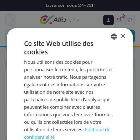
Livraison sous 24-72h
0
🛒
♡
♻ COMMANDE RÉCURRENTE
Prévoyez & économisez
×
Programmez votre prochain achat — notre équipe
Ce site Web utilise des
vous prépare un devis personnalisé
cookies
Toutes les imprimantes
Laser
FRENCH
Brother HL-L 6250DN Imprimante Laser (HLL6250DNG1)
Nous utilisons des cookies pour
ENGLISH
RÉFÉRENCE DU PRODUIT
*
personnaliser le contenu, les publicités et
Éco-certifié
analyser notre trafic. Nous partageons
également des informations sur votre
FRÉQUENCE
*
utilisation de notre site avec nos
partenaires de publicité et d'analyse qui
peuvent les combiner avec d'autres
QUANTITÉ PAR LIVRAISON
*
informations que vous leur avez fournies
ou qu'ils ont collectées lors de votre
utilisation de leurs services.
Politique de
DATE DE PREMIÈRE LIVRAISON SOUHAITÉE
confidentialité