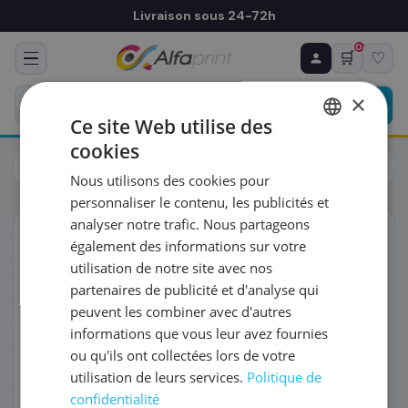
Livraison sous 24-72h
0
🛒
♡
♻ COMMANDE RÉCURRENTE
Prévoyez & économisez
×
Programmez votre prochain achat — notre équipe
Ce site Web utilise des
vous prépare un devis personnalisé
cookies
Cartouches
Brother
FRENCH
Brother LC-422XLVAL - Cartouche d'encre multipack
Nous utilisons des cookies pour
couleurs haute capacité (Pack de 3)
ENGLISH
RÉFÉRENCE DU PRODUIT
*
personnaliser le contenu, les publicités et
analyser notre trafic. Nous partageons
ORIGINAL
également des informations sur votre
FRÉQUENCE
*
utilisation de notre site avec nos
partenaires de publicité et d'analyse qui
peuvent les combiner avec d'autres
QUANTITÉ PAR LIVRAISON
*
informations que vous leur avez fournies
ou qu'ils ont collectées lors de votre
utilisation de leurs services.
Politique de
DATE DE PREMIÈRE LIVRAISON SOUHAITÉE
confidentialité