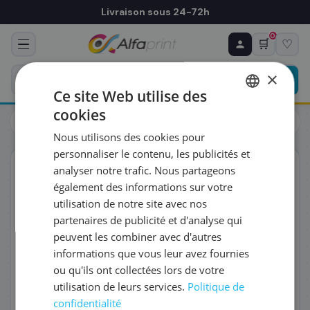
Livraison sous 24-72h
0
🛒
♡
♻ COMMANDE RÉCURRENTE
Prévoyez & économisez
×
Programmez votre prochain achat — notre équipe
Ce site Web utilise des
vous prépare un devis personnalisé
cookies
Cartouches
Brother
FRENCH
Brother LC-427C - Cartouche d'encre cyan, 1 500 pages
Nous utilisons des cookies pour
ENGLISH
RÉFÉRENCE DU PRODUIT
*
personnaliser le contenu, les publicités et
ORIGINAL
analyser notre trafic. Nous partageons
également des informations sur votre
FRÉQUENCE
*
utilisation de notre site avec nos
partenaires de publicité et d'analyse qui
peuvent les combiner avec d'autres
QUANTITÉ PAR LIVRAISON
*
informations que vous leur avez fournies
ou qu'ils ont collectées lors de votre
utilisation de leurs services.
Politique de
DATE DE PREMIÈRE LIVRAISON SOUHAITÉE
confidentialité