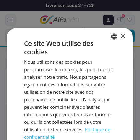
Livraison sous 24-72h
0
🛒
♡
♻ COMMANDE RÉCURRENTE
Prévoyez & économisez
×
Programmez votre prochain achat — notre équipe
Ce site Web utilise des
vous prépare un devis personnalisé
cookies
Cartouches
Brother
FRENCH
Brother LC1100Y - Cartouche d'encre jaune, 325 pages
Nous utilisons des cookies pour
ENGLISH
RÉFÉRENCE DU PRODUIT
*
personnaliser le contenu, les publicités et
ORIGINAL
analyser notre trafic. Nous partageons
également des informations sur votre
FRÉQUENCE
*
utilisation de notre site avec nos
partenaires de publicité et d'analyse qui
peuvent les combiner avec d'autres
QUANTITÉ PAR LIVRAISON
*
informations que vous leur avez fournies
ou qu'ils ont collectées lors de votre
utilisation de leurs services.
Politique de
DATE DE PREMIÈRE LIVRAISON SOUHAITÉE
confidentialité