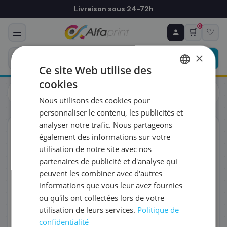
Livraison sous 24-72h
0
🛒
♡
♻ COMMANDE RÉCURRENTE
Prévoyez & économisez
×
Programmez votre prochain achat — notre équipe
Ce site Web utilise des
vous prépare un devis personnalisé
cookies
Cartouches
Brother
FRENCH
Brother LC1100VALBP - Cartouche d'encre multipack couleurs
Nous utilisons des cookies pour
(Pack de 3)
ENGLISH
RÉFÉRENCE DU PRODUIT
*
personnaliser le contenu, les publicités et
analyser notre trafic. Nous partageons
ORIGINAL
également des informations sur votre
FRÉQUENCE
*
utilisation de notre site avec nos
partenaires de publicité et d'analyse qui
peuvent les combiner avec d'autres
QUANTITÉ PAR LIVRAISON
*
informations que vous leur avez fournies
ou qu'ils ont collectées lors de votre
utilisation de leurs services.
Politique de
DATE DE PREMIÈRE LIVRAISON SOUHAITÉE
confidentialité