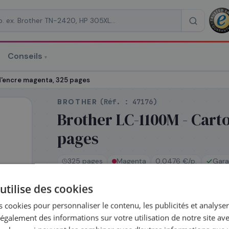
Conseils
▾
re un devis
d'encre magenta, 325 pages
BROTHER
(Réf. :
47176
)
Brother LC-1100M - Cart
pages
RAISON
*
325 pages
Magenta
0,0476 €/p.
Gara
utilise des cookies
En stock
 cookies pour personnaliser le contenu, les publicités et analyser 
Expédié le jour même — commandez avant 1
galement des informations sur votre utilisation de notre site av
Coût par impression :
0,0476
€