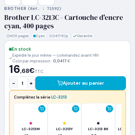
BROTHER
(Réf. :
71592
)
Brother LC-3213C - Cartouche d'encre
PRÉNOM
*
cyan, 400 pages
400 pages
Cyan
0,0417 €/p.
Garantie
NOM
*
En stock
Expédié le jour même — commandez avant 14h
Coût par impression :
0,0417
€
EMAIL PROFESSIONNEL
*
16
€
,68
T.T.C
−
+
Ajouter au panier
TÉLÉPHONE
*
Complétez la série
LC-3213
SOCIÉTÉ
PRÉCISEZ VOS BESOINS (OPTIONNEL)
LC-3213M
LC-3213Y
LC-3213 BK
LC-3213