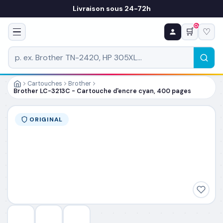
Livraison sous 24-72h
0
🛒
♡
♻ COMMANDE RÉCURRENTE
Prévoyez & économisez
Programmez votre prochain achat — notre équipe
vous prépare un devis personnalisé
Cartouches
Brother
Brother LC-3213C - Cartouche d'encre cyan, 400 pages
RÉFÉRENCE DU PRODUIT
*
ORIGINAL
FRÉQUENCE
*
QUANTITÉ PAR LIVRAISON
*
DATE DE PREMIÈRE LIVRAISON SOUHAITÉE