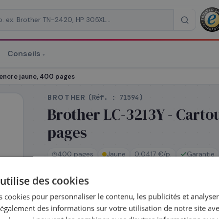
Conseils
▾
re un devis
'encre jaune, 400 pages
BROTHER
(Réf. :
71594
)
Brother LC-3213Y - Carto
pages
RAISON
*
400 pages
Jaune
0,0417 €/p.
Garantie
utilise des cookies
En stock
 cookies pour personnaliser le contenu, les publicités et analyser 
Expédié le jour même — commandez avant 14h
galement des informations sur votre utilisation de notre site av
Coût par impression :
0,0417
€