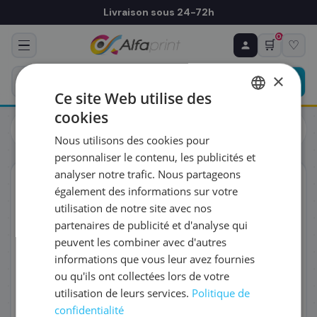
Livraison sous 24-72h
0
🛒
♡
♻ COMMANDE RÉCURRENTE
Prévoyez & économisez
×
Programmez votre prochain achat — notre équipe
Ce site Web utilise des
vous prépare un devis personnalisé
cookies
Cartouches
Brother
FRENCH
Brother LC3211VALDR - Cartouche d'encre multipack
Nous utilisons des cookies pour
couleurs, 4 x 200 pages
ENGLISH
RÉFÉRENCE DU PRODUIT
*
personnaliser le contenu, les publicités et
analyser notre trafic. Nous partageons
ORIGINAL
également des informations sur votre
FRÉQUENCE
*
utilisation de notre site avec nos
partenaires de publicité et d'analyse qui
peuvent les combiner avec d'autres
QUANTITÉ PAR LIVRAISON
*
informations que vous leur avez fournies
ou qu'ils ont collectées lors de votre
utilisation de leurs services.
Politique de
DATE DE PREMIÈRE LIVRAISON SOUHAITÉE
confidentialité