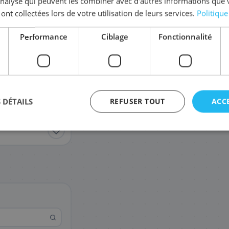
'analyse qui peuvent les combiner avec d'autres informations que 
 ont collectées lors de votre utilisation de leurs services.
Politique
Complétez la série
LC-3239 XL
Performance
Ciblage
Fonctionnalité
LC3239XLY
LC-3239XLC
68
68
,28 €
,28 €
 DÉTAILS
REFUSER TOUT
ACC
agement