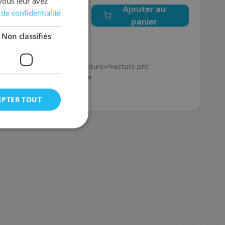
vous leur avez
Ajouter au
 de confidentialité
−
+
panier
Non classifiés
Retour 14 jours
Facture pro
LC3239XLBK
SAV France
67
,08 €
EPTER TOUT