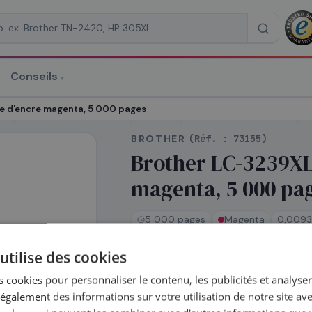
Conseils
▾
re un devis
e d'encre magenta, 5 000 pages
BROTHER
(Réf. :
73155
)
Brother LC-3239XL
magenta, 5 000 pa
RAISON
*
5 000 pages
Magenta
0,0093
utilise des cookies
En stock
 cookies pour personnaliser le contenu, les publicités et analyser 
Expédié le jour même — command
galement des informations sur votre utilisation de notre site av
14h
Coût par impression :
0,0093