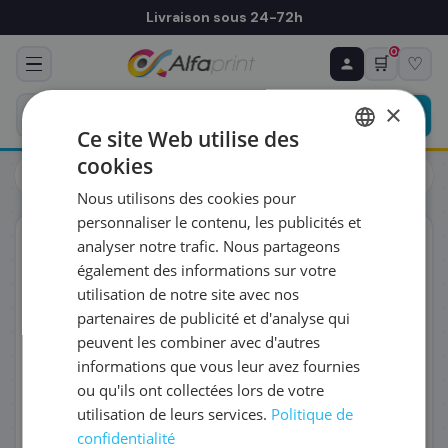
Livraison sous 24-72h
0
🛒
♡
♻ COMMANDE RÉCURRENTE
Prévoyez & économisez
×
Programmez votre prochain achat — notre équipe
Ce site Web utilise des
vous prépare un devis personnalisé
cookies
Cartouches
Brother
FRENCH
Brother LC-3237C - Cartouche d'encre cyan, 1 500 pages
Nous utilisons des cookies pour
ENGLISH
RÉFÉRENCE DU PRODUIT
*
personnaliser le contenu, les publicités et
ORIGINAL
analyser notre trafic. Nous partageons
également des informations sur votre
FRÉQUENCE
*
utilisation de notre site avec nos
partenaires de publicité et d'analyse qui
peuvent les combiner avec d'autres
QUANTITÉ PAR LIVRAISON
*
informations que vous leur avez fournies
ou qu'ils ont collectées lors de votre
utilisation de leurs services.
Politique de
DATE DE PREMIÈRE LIVRAISON SOUHAITÉE
confidentialité