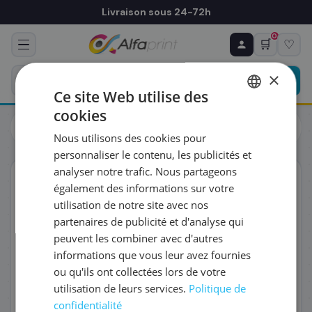
Livraison sous 24-72h
0
🛒
♡
♻ COMMANDE RÉCURRENTE
Prévoyez & économisez
×
Programmez votre prochain achat — notre équipe
Ce site Web utilise des
vous prépare un devis personnalisé
cookies
Cartouches
Canon
FRENCH
Canon 8049B001/PGI-555PGBKXXL - Cartouche d'encre noire
Nous utilisons des cookies pour
haute capacité, 1 000 pages
ENGLISH
RÉFÉRENCE DU PRODUIT
*
personnaliser le contenu, les publicités et
analyser notre trafic. Nous partageons
ORIGINAL
également des informations sur votre
FRÉQUENCE
*
utilisation de notre site avec nos
partenaires de publicité et d'analyse qui
peuvent les combiner avec d'autres
QUANTITÉ PAR LIVRAISON
*
informations que vous leur avez fournies
ou qu'ils ont collectées lors de votre
utilisation de leurs services.
Politique de
DATE DE PREMIÈRE LIVRAISON SOUHAITÉE
confidentialité