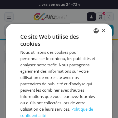
Livraison sous 24-72h
0
🛒
♡
♻ COMMANDE RÉCURRENTE
Prévoyez & économisez
×
Programmez votre prochain achat — notre équipe
Ce site Web utilise des
vous prépare un devis personnalisé
cookies
Cartouches
Canon
FRENCH
Canon 6445B001/CLI-551MXL - Cartouche d'encre magenta
Nous utilisons des cookies pour
haute capacité, 680 pages
ENGLISH
RÉFÉRENCE DU PRODUIT
*
personnaliser le contenu, les publicités et
analyser notre trafic. Nous partageons
ORIGINAL
également des informations sur votre
FRÉQUENCE
*
utilisation de notre site avec nos
partenaires de publicité et d'analyse qui
peuvent les combiner avec d'autres
QUANTITÉ PAR LIVRAISON
*
informations que vous leur avez fournies
ou qu'ils ont collectées lors de votre
utilisation de leurs services.
Politique de
DATE DE PREMIÈRE LIVRAISON SOUHAITÉE
confidentialité