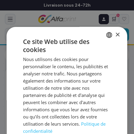
Livraison sous 24-72h
0
🛒
♡
♻ COMMANDE RÉCURRENTE
Prévoyez & économisez
×
Programmez votre prochain achat — notre équipe
Ce site Web utilise des
vous prépare un devis personnalisé
cookies
Cartouches
Canon
FRENCH
Canon 6431B005/PGI-550PGBKXL - Cartouche d'encre noire
Nous utilisons des cookies pour
haute capacité, 2 x 500 pages
ENGLISH
RÉFÉRENCE DU PRODUIT
*
personnaliser le contenu, les publicités et
analyser notre trafic. Nous partageons
ORIGINAL
également des informations sur votre
FRÉQUENCE
*
utilisation de notre site avec nos
partenaires de publicité et d'analyse qui
peuvent les combiner avec d'autres
QUANTITÉ PAR LIVRAISON
*
informations que vous leur avez fournies
ou qu'ils ont collectées lors de votre
utilisation de leurs services.
Politique de
DATE DE PREMIÈRE LIVRAISON SOUHAITÉE
confidentialité