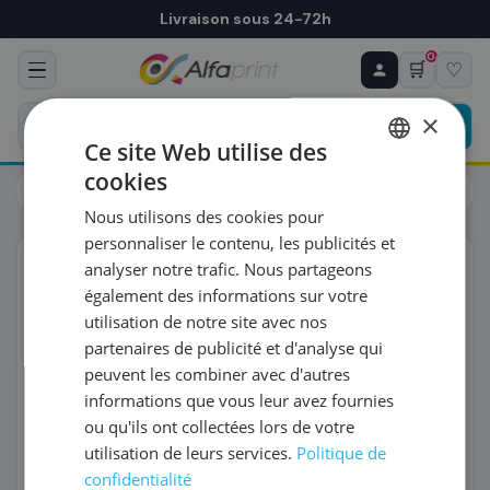
Livraison sous 24-72h
0
🛒
♡
♻ COMMANDE RÉCURRENTE
Prévoyez & économisez
×
Programmez votre prochain achat — notre équipe
Ce site Web utilise des
vous prépare un devis personnalisé
cookies
Cartouches
Canon
FRENCH
Canon 6621B001/PFI-106BK - Cartouche d'encre noire
Nous utilisons des cookies pour
ENGLISH
RÉFÉRENCE DU PRODUIT
*
personnaliser le contenu, les publicités et
ORIGINAL
analyser notre trafic. Nous partageons
également des informations sur votre
FRÉQUENCE
*
utilisation de notre site avec nos
partenaires de publicité et d'analyse qui
peuvent les combiner avec d'autres
QUANTITÉ PAR LIVRAISON
*
informations que vous leur avez fournies
ou qu'ils ont collectées lors de votre
utilisation de leurs services.
Politique de
DATE DE PREMIÈRE LIVRAISON SOUHAITÉE
confidentialité