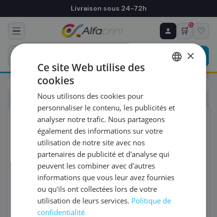
Livraison sous 24-72h
0
🛒
♡
♻ COMMANDE RÉCURRENTE
Prévoyez & économisez
×
Programmez votre prochain achat — notre équipe
Ce site Web utilise des
vous prépare un devis personnalisé
cookies
Cartouches
Canon
FRENCH
Canon 6620B001/PFI-106MBK - Cartouche d'encre noire
Nous utilisons des cookies pour
ENGLISH
RÉFÉRENCE DU PRODUIT
*
personnaliser le contenu, les publicités et
ORIGINAL
analyser notre trafic. Nous partageons
également des informations sur votre
FRÉQUENCE
*
utilisation de notre site avec nos
partenaires de publicité et d'analyse qui
peuvent les combiner avec d'autres
QUANTITÉ PAR LIVRAISON
*
informations que vous leur avez fournies
ou qu'ils ont collectées lors de votre
utilisation de leurs services.
Politique de
DATE DE PREMIÈRE LIVRAISON SOUHAITÉE
confidentialité