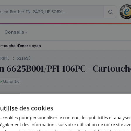
Conseils
▾
re un devis
rtouche d'encre cyan
(Réf. :
52165
)
n 6625B001/PFI-106PC - Cartouch
Garantie
RAISON
*
tock
utilise des cookies
dié le jour même — commandez avant 14h
 cookies pour personnaliser le contenu, les publicités et analyser 
galement des informations sur votre utilisation de notre site av
létez la série
PFI-106