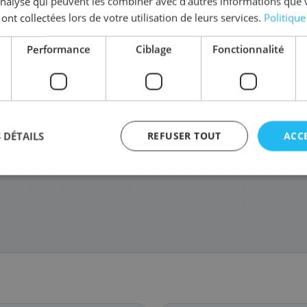
'analyse qui peuvent les combiner avec d'autres informations que 
 ont collectées lors de votre utilisation de leurs services.
Politique
Performance
Ciblage
Fonctionnalité
6B001/PFI-106PM
6623B001/PFI-106M
6624B001/PFI-106Y
3872B
94
74
94
3
,68 €
,28 €
,68 €
 DÉTAILS
REFUSER TOUT
ACC
agement