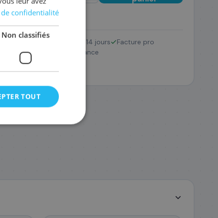
vous leur avez
 de confidentialité
Non classifiés
Retour 14 jours
Facture pro
001/PF-05
SAV France
23
,88 €
EPTER TOUT